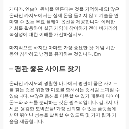
게다가, 연습이 완벽을 만든다는 것을 기억하세요! 많은
온라인 카지노에서는 실제 돈을 들이지 않고 기술을 연
마할 수 있는 무료 플레이 옵션을 제공합니다. 이러한
기회를 활용하여 실금 게임에 참여하기 전에 바카라의
복잡성에 대한 이해를 개선하십시오.
마지막으로 하지만 아마도 가장 중요한 것: 게임 시간
동안 침착하고 냉정을 유지하는 것입니다. Em
– 평판 좋은 사이트 찾기
온라인 카지노의 광활한 바다에서 평판이 좋은 사이트
를 찾는 것은 위험한 미로를 항해하는 것처럼 느껴질 수
있습니다. 수많은 옵션을 이용할 수 있기 때문에 다이아
몬드와 러프를 분리하는 것은 필수적입니다. 겁내지 마
세요, 용감한 도박꾼들! 가장 신뢰할 수 있는 플랫폼에
서만 뛰어난 성능을 발휘할 수 있도록 몇 가지 팁과 기
술을 제공합니다.