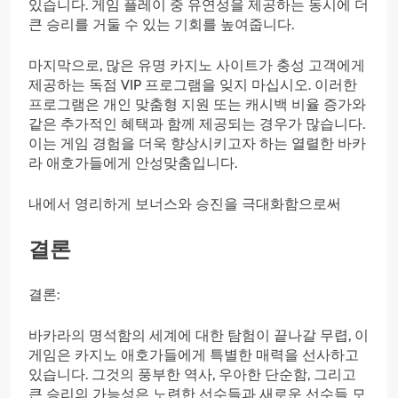
있습니다. 게임 플레이 중 유연성을 제공하는 동시에 더
큰 승리를 거둘 수 있는 기회를 높여줍니다.
마지막으로, 많은 유명 카지노 사이트가 충성 고객에게
제공하는 독점 VIP 프로그램을 잊지 마십시오. 이러한
프로그램은 개인 맞춤형 지원 또는 캐시백 비율 증가와
같은 추가적인 혜택과 함께 제공되는 경우가 많습니다.
이는 게임 경험을 더욱 향상시키고자 하는 열렬한 바카
라 애호가들에게 안성맞춤입니다.
내에서 영리하게 보너스와 승진을 극대화함으로써
결론
결론:
바카라의 명석함의 세계에 대한 탐험이 끝나갈 무렵, 이
게임은 카지노 애호가들에게 특별한 매력을 선사하고
있습니다. 그것의 풍부한 역사, 우아한 단순함, 그리고
큰 승리의 가능성은 노련한 선수들과 새로운 선수들 모