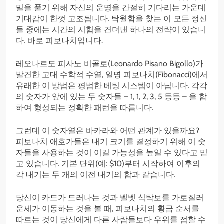
밀을 풀기 위해 자신의 운명을 간절히 기다리는 가운데
기대감이 한껏 고조됩니다. 탁월함을 찾는 이 모든 정신
들 중에는 시간의 시험을 견뎌낸 하나의 전략이 있습니
다. 바로 피보나치입니다.
레오나르도 피사노 비골로(Leonardo Pisano Bigollo)가
발견한 고대 수학적 수열, 일명 피보나치(Fibonacci)에서
유래한 이 방법은 평범한 베팅 시스템이 아닙니다. 각각
의 숫자가 앞에 있는 두 숫자들 – 1, 1, 2, 3, 5 등등 – 을 합
하여 형성되는 정확한 패턴을 따릅니다.
그런데 이 숫자열은 바카라와 어떤 관계가 있을까요?
피보나치 애호가들은 내기 크기를 결정하기 위해 이 숫
자들을 사용하는 것이 이길 가능성을 높일 수 있다고 믿
고 있습니다. 기본 단위(예: $10)부터 시작하여 이후의
각 내기는 두 개의 이전 내기의 합과 같습니다.
당신이 카드가 드러나는 것과 벨벳 식탁보를 가로질러
운세가 이동하는 것을 볼 때, 피보나치의 황금 순서를
따르는 것이 당신에게 다른 사람들보다 우위를 점할 수