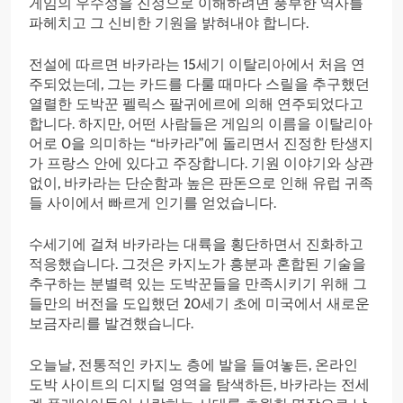
게임의 우수성을 진정으로 이해하려면 풍부한 역사를
파헤치고 그 신비한 기원을 밝혀내야 합니다.
전설에 따르면 바카라는 15세기 이탈리아에서 처음 연
주되었는데, 그는 카드를 다룰 때마다 스릴을 추구했던
열렬한 도박꾼 펠릭스 팔귀에르에 의해 연주되었다고
합니다. 하지만, 어떤 사람들은 게임의 이름을 이탈리아
어로 0을 의미하는 “바카라”에 돌리면서 진정한 탄생지
가 프랑스 안에 있다고 주장합니다. 기원 이야기와 상관
없이, 바카라는 단순함과 높은 판돈으로 인해 유럽 귀족
들 사이에서 빠르게 인기를 얻었습니다.
수세기에 걸쳐 바카라는 대륙을 횡단하면서 진화하고
적응했습니다. 그것은 카지노가 흥분과 혼합된 기술을
추구하는 분별력 있는 도박꾼들을 만족시키기 위해 그
들만의 버전을 도입했던 20세기 초에 미국에서 새로운
보금자리를 발견했습니다.
오늘날, 전통적인 카지노 층에 발을 들여놓든, 온라인
도박 사이트의 디지털 영역을 탐색하든, 바카라는 전세