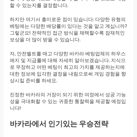
할 수 있는지를 결정합니다.
하지만 여기서 흥미로운 점이 있습니다: 다양한 유형의
베팅에는 다양한 배당률이 있다는 것을 알고 계십니까?
그렇군요! 전략적인 접근 방식을 채택할수록 잠재적인
보상을 더 많이 받을 수 있습니다.
자, 안전벨트를 매고 다양한 바카라 베팅업체의 하우스
에지 및 지급률에 대해 자세히 알아보겠습니다. 지식으
로 무장하고 어떤 베팅이 최고의 가치를 제공하는지에
대한 정보에 입각한 결정을 내림으로써 게임 경험을 향
상시킬 준비를 하세요.
진정한 바카라의 거장이 되기 위한 여정에서 성공 가능
성을 극대화할 수 있는 귀중한 통찰력을 제공할 예정입
니다!
바카라에서 인기있는 우승전략