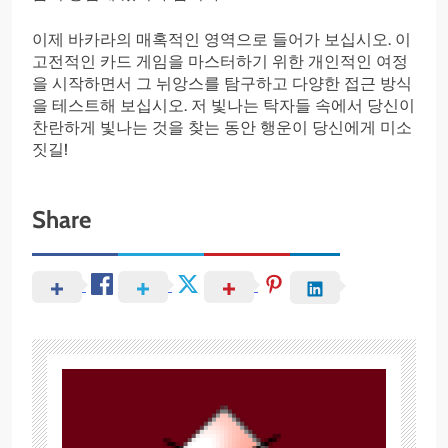
이제 바카라의 매혹적인 영역으로 들어가 보십시오. 이
고전적인 카드 게임을 마스터하기 위한 개인적인 여정
을 시작하면서 그 뉘앙스를 탐구하고 다양한 접근 방식
을 테스트해 보십시오. 저 빛나는 탁자들 속에서 당신이
찬란하게 빛나는 것을 찾는 동안 행운이 당신에게 미소
짓길!
Share