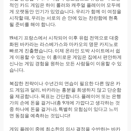
적인 카드 게임은 하이 롤러와 캐주얼 플레이어 모두에
게 오랫동안 인기가 있었습니다. 우리가 함께 이 여정을
시작할 때, 우리는 서로의 손 안에 있는 찬란함에 현혹
될 준비를 해야 합니다.
19세기 프랑스에서 시작되어 이후 유럽 전역으로 대중
화된 바카라는 라스베가스와 마카오의 명문 카지노로
빠르게 진출했습니다. 이제 온라인 도박 사이트에서 쉽
게 이용할 수 있는 이 흥미로운 게임은 집에서 편안하게
신나는 게임 경험을 원하는 모든 사람들이 이용할 수 있
습니다.
복잡한 전략이나 수년간의 연습이 필요한 다른 많은 카
드 게임과 달리, 바카라는 흥분을 희생하지 않고 단순함
을 제공합니다. 목표는 간단합니다. 플레이어 또는 은행
가의 손에 돈을 걸거나(총 9개에 가깝다고 생각하는 것
중 하나에 돈을 걸거나), 특별히 모험심이 있다고 느끼
면 동점을 예측하는 것입니다!
게임 플레이 중에 최소한의 의사 결정을 수반하는 바카