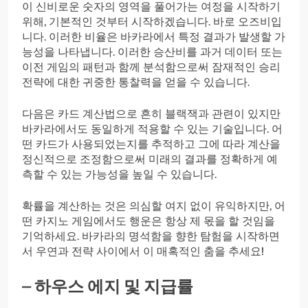
이 신비로운 숫자의 영역을 풀어가는 여정을 시작하기
위해, 기본적인 것부터 시작하겠습니다. 바로 오즈비입
니다. 이러한 비율은 바카라에서 특정 결과가 발생할 가
능성을 나타냅니다. 이러한 승산비를 과거 데이터 또는
이전 게임의 패턴과 함께 분석함으로써 잠재적인 승리
전략에 대한 귀중한 통찰력을 얻을 수 있습니다.
다음은 카드 계산법으로 흔히 블랙잭과 관련이 있지만
바카라에서도 동일하게 적용할 수 있는 기술입니다. 어
떤 카드가 사용되었는지를 추적하고 그에 따라 계산을
정신적으로 조정함으로써 미래의 결과를 정확하게 예
측할 수 있는 가능성을 높일 수 있습니다.
확률을 계산하는 것은 의심할 여지 없이 유익하지만, 어
떤 카지노 게임에서도 행운은 항상 제 몫을 할 것임을
기억하세요. 바카라의 명석함을 향한 탐험을 시작하면
서 우연과 전략 사이에서 이 매혹적인 춤을 추세요!
– 하우스 에지 및 지급률