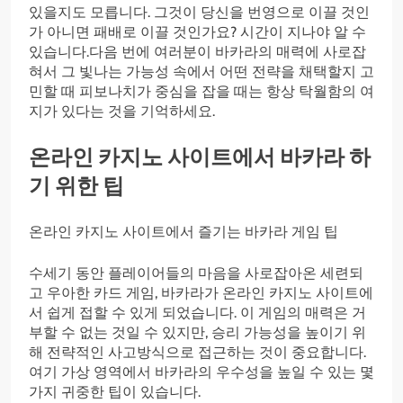
있을지도 모릅니다. 그것이 당신을 번영으로 이끌 것인
가 아니면 패배로 이끌 것인가요? 시간이 지나야 알 수
있습니다.다음 번에 여러분이 바카라의 매력에 사로잡
혀서 그 빛나는 가능성 속에서 어떤 전략을 채택할지 고
민할 때 피보나치가 중심을 잡을 때는 항상 탁월함의 여
지가 있다는 것을 기억하세요.
온라인 카지노 사이트에서 바카라 하
기 위한 팁
온라인 카지노 사이트에서 즐기는 바카라 게임 팁
수세기 동안 플레이어들의 마음을 사로잡아온 세련되
고 우아한 카드 게임, 바카라가 온라인 카지노 사이트에
서 쉽게 접할 수 있게 되었습니다. 이 게임의 매력은 거
부할 수 없는 것일 수 있지만, 승리 가능성을 높이기 위
해 전략적인 사고방식으로 접근하는 것이 중요합니다.
여기 가상 영역에서 바카라의 우수성을 높일 수 있는 몇
가지 귀중한 팁이 있습니다.