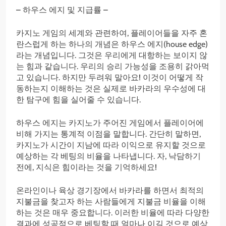
– 하우스 에지 및 지급률 –
카지노 게임의 세계와 관련하여, 플레이어들을 자주 혼
란스럽게 하는 하나의 개념은 하우스 에지(house edge)
라는 개념입니다. 그것은 우리에게 대항하는 보이지 않
는 힘과 같습니다. 우리의 승리 가능성을 조용히 갉아먹
고 있습니다. 하지만 두려워 말아요! 이것이 어떻게 작
동하는지 이해하는 것은 실제로 바카라의 우수성에 대
한 탐구에 힘을 실어줄 수 있습니다.
하우스 에지는 카지노가 주어진 게임에서 플레이어에
비해 가지는 통계적 이점을 말합니다. 간단히 말하면,
카지노가 시간이 지남에 따라 이익으로 유지할 것으로
예상하는 각 베팅의 비율을 나타냅니다. 자, 낙담하기
전에, 지식은 힘이라는 것을 기억하세요!
온라인이나 육상 경기장에서 바카라를 하면서 최적의
지불금을 찾고자 하는 사람들에게 지불금 비율을 이해
하는 것은 매우 중요합니다. 이러한 비율에 따라 다양한
결과에 성공적으로 베팅할 때 얼마나 이길 것으로 예상