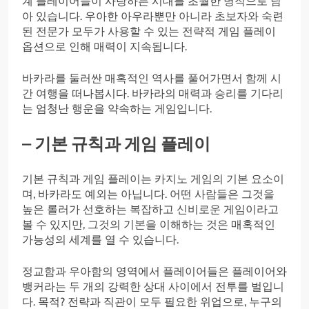
계 플레이어들이 사랑하는 시대를 초월한 명작으로 남
아 있습니다. 우아한 아우라뿐만 아니라 초보자와 숙련
된 전문가 모두가 사용할 수 있는 전략적 게임 플레이
옵션으로 인해 매력이 지속됩니다.
바카라를 둘러싼 매혹적인 역사를 풀어가면서 함께 시
간 여행을 떠나봅시다. 바카라의 매력과 승리를 기다리
는 엄청난 행운을 약속하는 게임입니다.
– 기본 규칙과 게임 플레이
기본 규칙과 게임 플레이는 카지노 게임의 기본 요소이
며, 바카라도 예외는 아닙니다. 어떤 사람들은 그것을
높은 롤러가 선호하는 복잡하고 신비로운 게임이라고
볼 수 있지만, 그것의 기본을 이해하는 것은 매혹적인
가능성의 세계를 열 수 있습니다.
정교함과 우아함의 영역에서 플레이어들은 플레이어와
뱅커라는 두 개의 강력한 상대 사이에서 전투를 벌입니
다. 목적? 전략과 직관이 모두 필요한 위업으로, 누구의