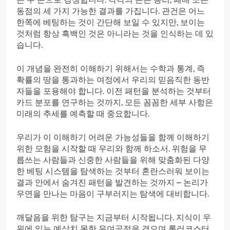
동점의 세 가지 가능한 결과를 가집니다. 관건은 어느
한쪽에 베팅하는 것이 간단해 보일 수 있지만, 보이는
것처럼 항상 흑백인 것은 아니라는 것을 인식하는 데 있
습니다.
이 개념을 완전히 이해하기 위해서는 수학과 통계, 즉
확률의 땅을 통과하는 여정에서 우리의 믿음직한 동반
자들을 포용해야 합니다. 이전 패턴을 분석하는 것부터
카드 분포를 연구하는 것까지, 모든 꼼꼼한 세부 사항은
미래의 추세를 예측할 때 중요합니다.
우리가 이 이해하기 어려운 가능성들을 함께 이해하기
위한 모험을 시작할 때 우리와 함께 하소서. 위험을 무
릅쓰는 사람들과 신중한 사람들을 위해 맞춤화된 다양
한 베팅 시스템을 탐색하는 것부터 혼란스러워 보이는
결과 안에서 숨겨진 패턴을 발견하는 것까지 – 논리가
우연을 만나는 마음이 구부러지는 탐색에 대비합니다.
깨달음을 위한 탐구는 지금부터 시작됩니다. 지식이 우
위에 있는 예상치 못한 우여곡절을 겪으며 롤러코스터