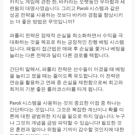
카지노 게임에 관한 한, 바카라는 오랫동안 우아함과 세
련됨의 대명사였습니다. 그리고 Paroli 시스템과 같은
성공 전략을 사용하는 것보다 바카라 경험을 향상시키
는 더 좋은 방법은 무엇입니까?
파롤리 전략은 잠재적 손실을 최소화하면서 수익을 극
대화하는 것을 목표로 하는 긍정적인 진행 베팅 시스템
입니다. 패럴리 접근법은 매패 후 손실을 쫓거나 베팅을
늘리는 다른 전략과 달리 다른 경로를 택합니다.
간단히 말해서, 파롤리 전략은 선수들이 이겼을 때 베팅
을 늘리고 졌을 때는 줄이도록 유도합니다. 이 전략은
연승을 활용하고 연패 중 손실을 제한함으로써 최고와
최저의 기분 좋은 롤러코스터를 타게 됩니다.
Paroli 시스템을 사용하는 것의 중요한 이점 중 하나는
간단하다는 것입니다. 그것은 복잡한 계산이나 확률 이
론에 대한 광범위한 지식을 필요로 하지 않습니다; 누구
나 그것의 개념을 금방 파악할 수 있습니다! 필요한 것
은 훈련과 얼마나 위험을 기꺼이 감수할 것인지에 대한