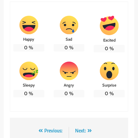
Happy
Sad
Excited
0
%
0
%
0
%
Sleepy
Angry
Surprise
0
%
0
%
0
%
Post
Previous:
Next: