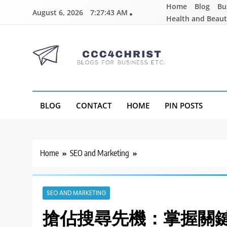
Skip
Home
Blog
Bu
August 6, 2026
7:27:44 AM
to
Health and Beau
content
CCC4CHRIST
Blogs for Business Etc
BLOG
CONTACT
HOME
PIN POSTS
Home
SEO and Marketing
SEO AND MARKETING
搶佔搜尋先機：掌握關