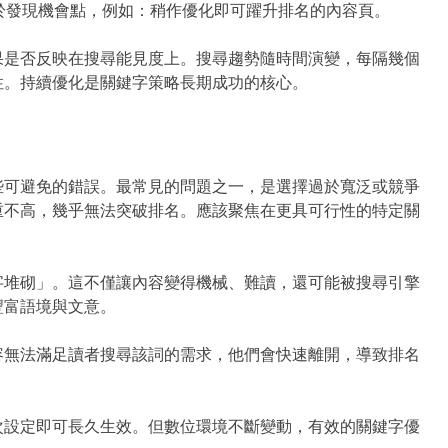
助於發現機會點，例如：稍作優化即可躍升排名的內容頁。
果是否反映在搜尋能見度上。搜尋趨勢隨時間演變，每隔幾個
性。持續優化是關鍵字策略長期成功的核心。
些可避免的錯誤。最常見的問題之一，是選擇過於寬泛或競爭
重不高，幾乎無法突破排名。應該聚焦在更具可行性的特定關
字堆砌」。這不僅讓內容變得機械、難讀，還可能被搜尋引擎
豐富語境與文意。
容無法滿足讀者搜尋該詞的需求，他們會快速離開，導致排名
次設定即可長久生效。但數位環境不斷變動，有效的關鍵字優