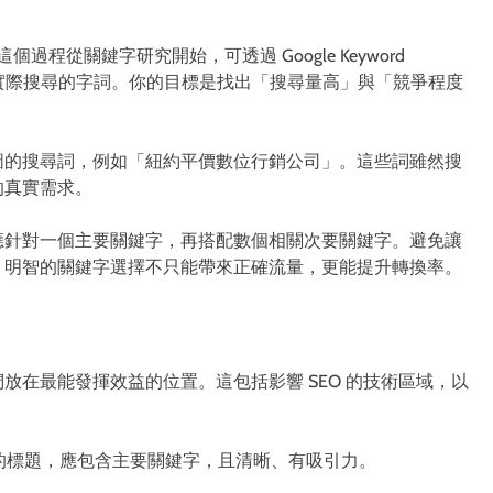
個過程從關鍵字研究開始，可透過 Google Keyword
 等工具找出受眾實際搜尋的字詞。你的目標是找出「搜尋量高」與「競爭程度
圖的搜尋詞，例如「紐約平價數位行銷公司」。這些詞雖然搜
的真實需求。
應針對一個主要關鍵字，再搭配數個相關次要關鍵字。避免讓
。明智的關鍵字選擇不只能帶來正確流量，更能提升轉換率。
放在最能發揮效益的位置。這包括影響 SEO 的技術區域，以
的標題，應包含主要關鍵字，且清晰、有吸引力。