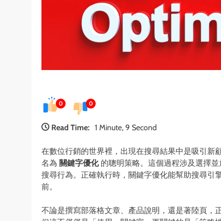
0
0
Read Time:
1 Minute, 9 Second
在數位行銷的世界裡，出現在搜尋結果中是吸引新
名為
關鍵字優化
的聰明策略。這個過程涉及選擇並
搜尋行為。正確執行時，關鍵字優化能幫助搜尋引
前。
不論是撰寫部落格文章、產品說明，還是著陸頁，