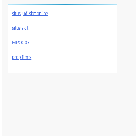
situs judi slot online
situs slot
MPO007
prop firms