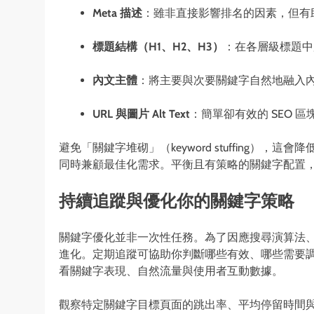
Meta
描述
：雖非直接影響排名的因素，但有
標題結構（
H1
、
H2
、
H3
）
：在各層級標題中
內文主體
：將主要與次要關鍵字自然地融入
URL
與圖片
Alt Text
：簡單卻有效的 SEO 
避免「關鍵字堆砌」（keyword stuffing
同時兼顧最佳化需求。平衡且有策略的關鍵字配置
持續追蹤與優化你的關鍵字策略
關鍵字優化並非一次性任務。為了因應搜尋演算法
進化。定期追蹤可協助你判斷哪些有效、哪些需要調整。可使用 Goog
看關鍵字表現、自然流量與使用者互動數據。
觀察特定關鍵字目標頁面的跳出率、平均停留時間