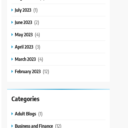
July 2023
(1)
June 2023
(2)
May 2023
(4)
April 2023
(3)
March 2023
(4)
February 2023
(12)
Categories
Adult Blogs
(1)
Business and Finance
(12)