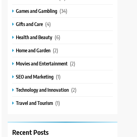
Games and Gambling
(34)
Gifts and Care
(4)
Health and Beauty
(6)
Home and Garden
(2)
Movies and Entertainment
(2)
SEO and Marketing
(1)
Technology and Innovation
(2)
Travel and Tourism
(1)
Recent Posts