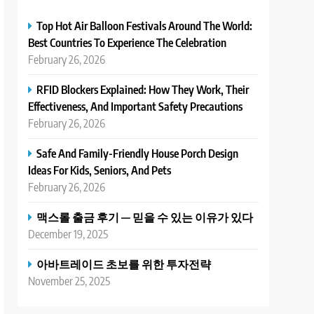
Top Hot Air Balloon Festivals Around The World:
Best Countries To Experience The Celebration
February 26, 2026
RFID Blockers Explained: How They Work, Their
Effectiveness, And Important Safety Precautions
February 26, 2026
Safe And Family-Friendly House Porch Design
Ideas For Kids, Seniors, And Pets
February 26, 2026
맥스롤 출금 후기 — 믿을 수 있는 이유가 있다
December 19, 2025
아바트레이드 초보를 위한 투자전략
November 25, 2025